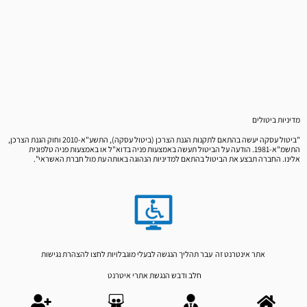
מדיניות ביטולים
"ביטול עסקה יעשה בהתאם לתקנות הגנת הצרכן (ביטול עסקה), התשע"א-2010 וחוק הגנת הצרכן,
התשמ"א-1981. הודעה על הביטול תעשה באמצעות פניה בדוא"ל או באמצעות פניה טלפונית
אלינו. החברה תבצע את הביטול בהתאם למדיניות הנהוגה באותה עת מול חברת האשראי".
אתר אינטרנט זה עבר תהליך הנגשה לבעלי מוגבלויות לחצו
להצהרת נגישות
חלב ודבש הנגשת אתרי איטרנט