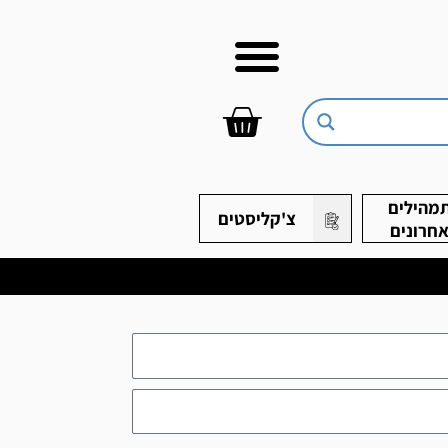
עגלת
קניות
מהילים
צ'קליסטים
חרונים