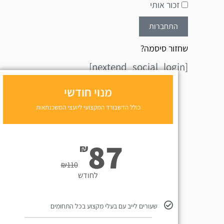
זכור אותי
התחברות
שחזור סיסמה?
[nextend_social_login]
מנוי חודשי
כולל הדשבורד המקצועי ליועצי המשכנתאות
87
₪
₪
110
לחודש
שעורים לייב עם בעלי מקצוע בכל התחומים