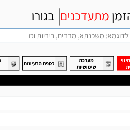
זמן
מתעדכנים
בגורו
זוי
מערכת
ת
כספת הרעיונות
ת
שימושיות
א