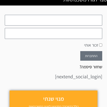
זכור אותי
התחברות
שחזור סיסמה?
[nextend_social_login]
מנוי שנתי
כולל הדשבורד המקצועי ליועצי המשכנתאות