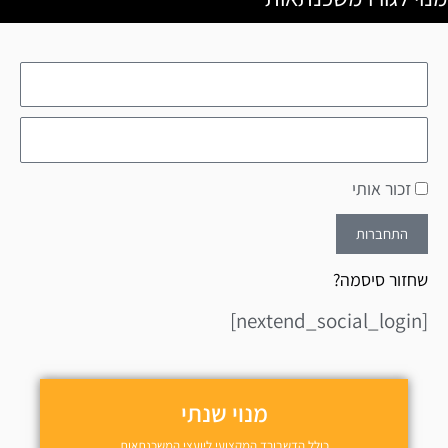
זכור אותי
התחברות
שחזור סיסמה?
[nextend_social_login]
מנוי שנתי
כולל הדשבורד המקצועי ליועצי המשכנתאות