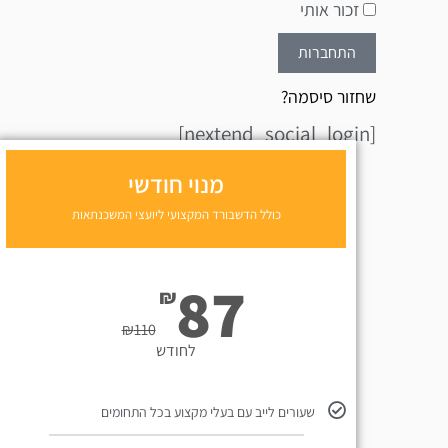
זכור אותי
התחברות
שחזור סיסמה?
[nextend_social_login]
מנוי חודשי
כולל הדשבורד המקצועי ליועצי המשכנתאות
87
₪
₪
110
לחודש
שעורים לייב עם בעלי מקצוע בכל התחומים