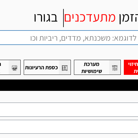
זמן
מתעדכנים
בגורו
זוי
מערכת
ת
כספת הרעיונות
ת
שימושיות
א