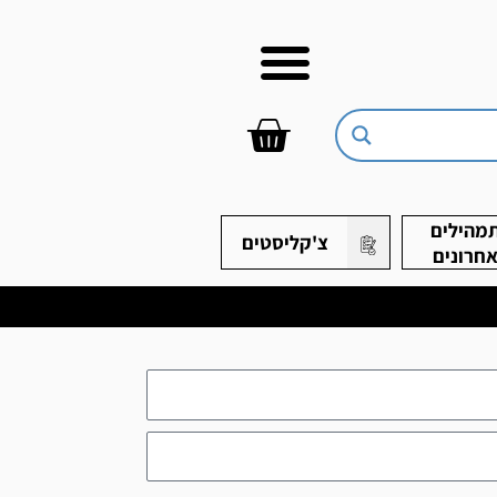
עגלת
קניות
מהילים
צ'קליסטים
חרונים