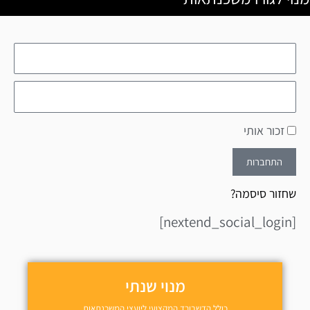
זכור אותי
התחברות
שחזור סיסמה?
[nextend_social_login]
מנוי שנתי
כולל הדשבורד המקצועי ליועצי המשכנתאות