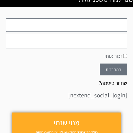
זכור אותי
התחברות
שחזור סיסמה?
[nextend_social_login]
מנוי שנתי
כולל הדשבורד המקצועי ליועצי המשכנתאות