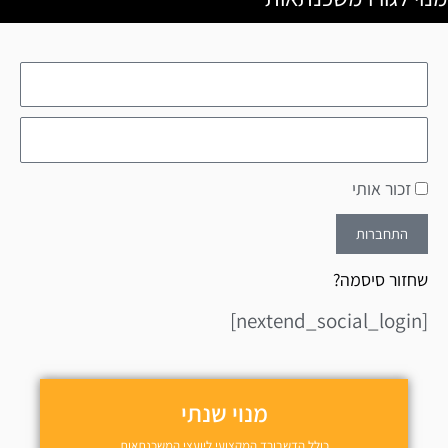
זכור אותי
התחברות
שחזור סיסמה?
[nextend_social_login]
מנוי שנתי
כולל הדשבורד המקצועי ליועצי המשכנתאות