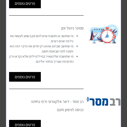
פרטים נוספים
הדשבורד המקצועי ליועצי המשכנתאות
סמינר ניהול זמן
הצטרפו עכשיו
מי שחושב או חושבת שיש להם זמן בשפע לעשות את
כל מה שהם רוצים.
מי שחושב שברגע שהוא רק יסיים את הדבר הזה הוא
יתפנה למה שבאמת חשוב.
מי שחושבת שלהשאיר במייל מיילים שלא נקראו ורק
נסיים מה שצריך ונחזור אליהם.
הדשבורד המקצועי ליועצי המשכנתאות
פרטים נוספים
39
₪
₪
50
רב מסר - דיוור אלקטרוני ודפי נחיתה
לחודש
כניסה לניסיון חינם
דשבורד מקצועי לייעוץ משכנתה
פרטים נוספים