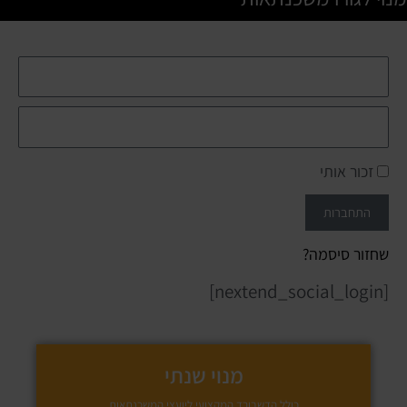
זכור אותי
התחברות
שחזור סיסמה?
[nextend_social_login]
מנוי שנתי
כולל הדשבורד המקצועי ליועצי המשכנתאות