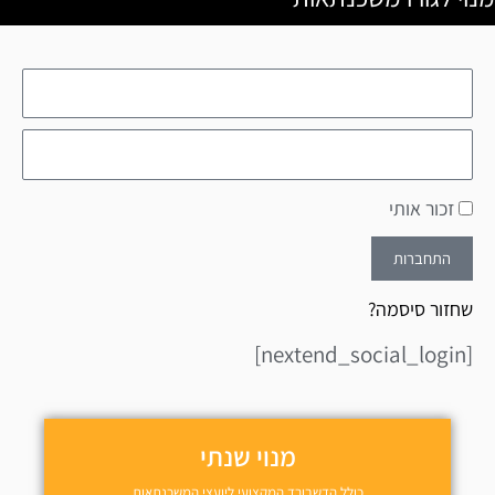
זכור אותי
התחברות
שחזור סיסמה?
[nextend_social_login]
מנוי שנתי
כולל הדשבורד המקצועי ליועצי המשכנתאות