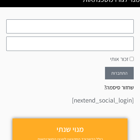
זכור אותי
התחברות
שחזור סיסמה?
[nextend_social_login]
מנוי שנתי
כולל הדשבורד המקצועי ליועצי המשכנתאות