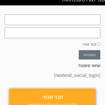
זכור אותי
התחברות
שחזור סיסמה?
[nextend_social_login]
מנוי שנתי
כולל הדשבורד המקצועי ליועצי המשכנתאות