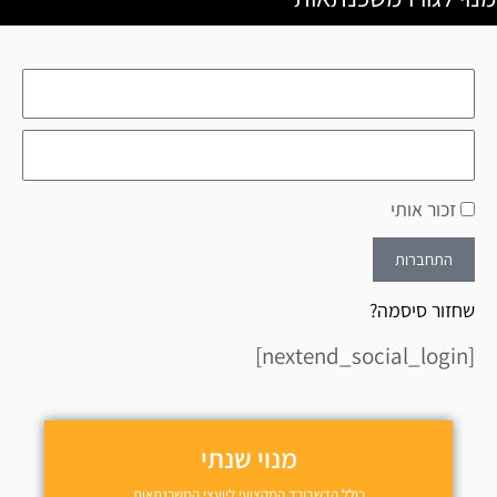
זכור אותי
התחברות
שחזור סיסמה?
[nextend_social_login]
מנוי שנתי
כולל הדשבורד המקצועי ליועצי המשכנתאות