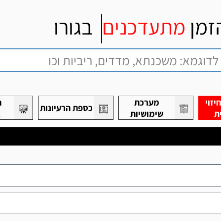
זמן
מתעדכנים
בגורו
זוי
מערכת
ת
כספת הרעיונות
ת
שימושיות
א