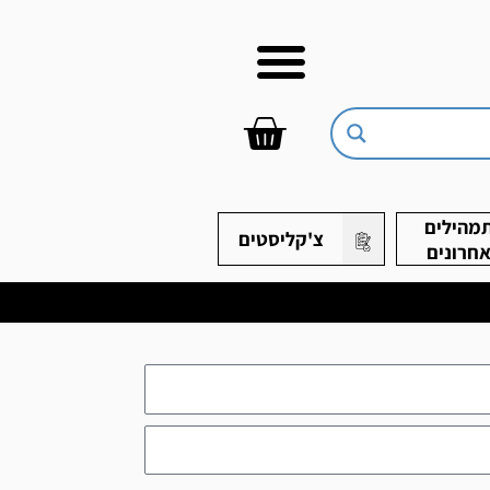
עגלת
קניות
מהילים
צ'קליסטים
חרונים