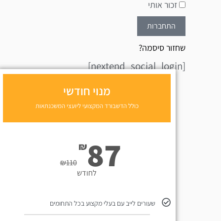
זכור אותי
התחברות
שחזור סיסמה?
[nextend_social_login]
מנוי חודשי
כולל הדשבורד המקצועי ליועצי המשכנתאות
87
₪
₪
110
לחודש
שעורים לייב עם בעלי מקצוע בכל התחומים