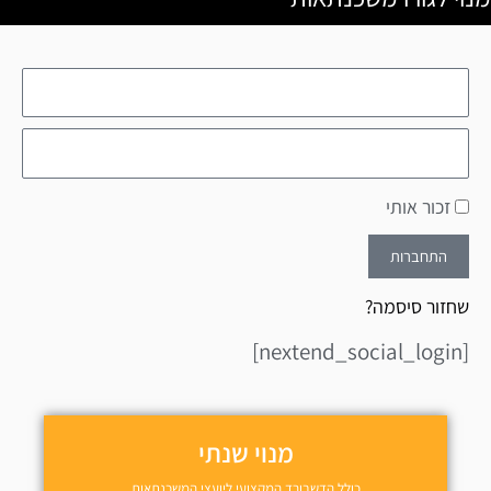
זכור אותי
התחברות
שחזור סיסמה?
[nextend_social_login]
מנוי שנתי
כולל הדשבורד המקצועי ליועצי המשכנתאות