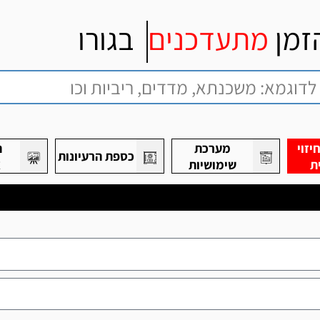
זמן
מתעדכנים
בגורו
זוי
מערכת
ת
כספת הרעיונות
ת
שימושיות
א