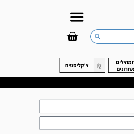
עגלת
קניות
מהילים
צ'קליסטים
חרונים