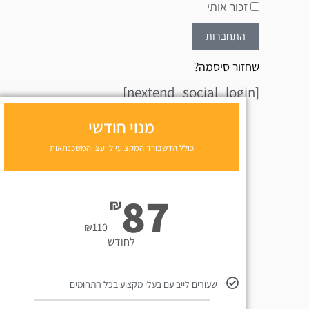
זכור אותי
התחברות
שחזור סיסמה?
[nextend_social_login]
מנוי חודשי
כולל הדשבורד המקצועי ליועצי המשכנתאות
87
₪
₪
110
לחודש
שעורים לייב עם בעלי מקצוע בכל התחומים