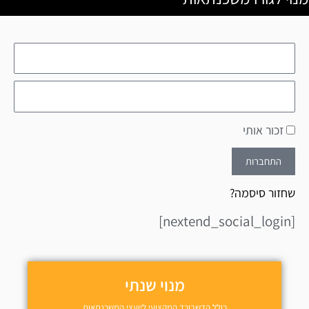
זכור אותי
התחברות
שחזור סיסמה?
[nextend_social_login]
מנוי שנתי
כולל הדשבורד המקצועי ליועצי המשכנתאות