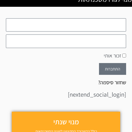
זכור אותי
התחברות
שחזור סיסמה?
[nextend_social_login]
מנוי שנתי
כולל הדשבורד המקצועי ליועצי המשכנתאות