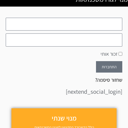
זכור אותי
התחברות
שחזור סיסמה?
[nextend_social_login]
מנוי שנתי
כולל הדשבורד המקצועי ליועצי המשכנתאות