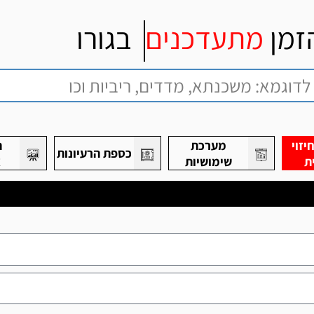
זמן
מתעדכנים
בגורו
זוי
מערכת
ת
כספת הרעיונות
ת
שימושיות
א