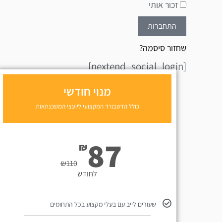
זכור אותי
התחברות
שחזור סיסמה?
[nextend_social_login]
מנוי חודשי
כולל הדשבורד המקצועי ליועצי המשכנתאות
87
₪
₪
110
לחודש
שעורים לייב עם בעלי מקצוע בכל התחומים