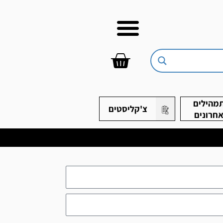
עגלת
קניות
מהילים
צ'קליסטים
חרונים