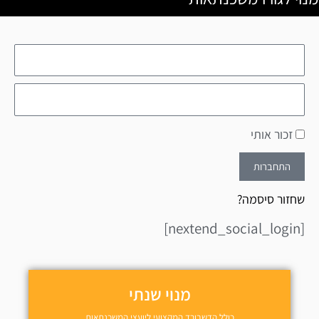
זכור אותי
התחברות
שחזור סיסמה?
[nextend_social_login]
מנוי שנתי
כולל הדשבורד המקצועי ליועצי המשכנתאות