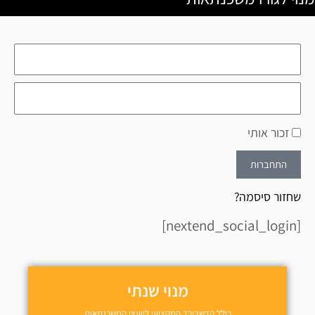
זכור אותי
התחברות
שחזור סיסמה?
[nextend_social_login]
מנוי שנתי
כולל הדשבורד המקצועי ליועצי המשכנתאות