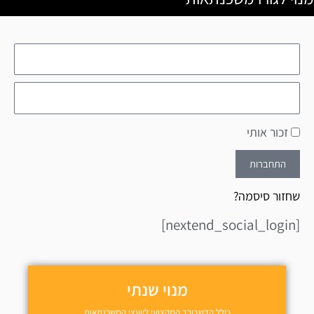
זכור אותי
התחברות
שחזור סיסמה?
[nextend_social_login]
מנוי שנתי
כולל הדשבורד המקצועי ליועצי המשכנתאות