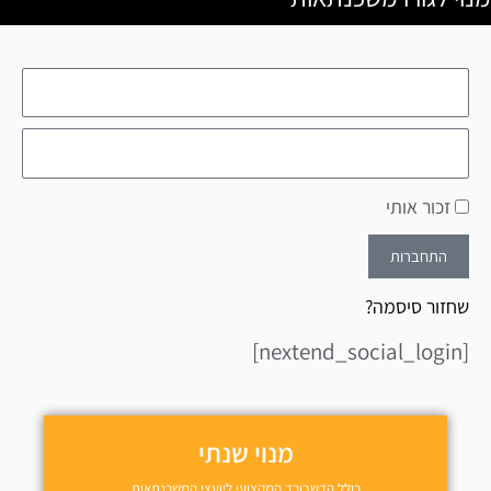
זכור אותי
התחברות
שחזור סיסמה?
[nextend_social_login]
מנוי שנתי
כולל הדשבורד המקצועי ליועצי המשכנתאות