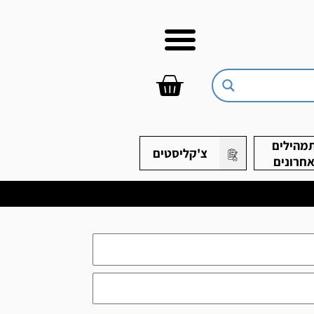
עגלת
קניות
מהילים
צ'קליסטים
חרונים