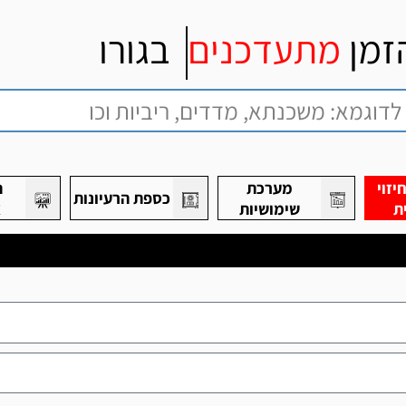
זמן
מתעדכנים
בגורו
זוי
מערכת
ת
כספת הרעיונות
ת
שימושיות
א