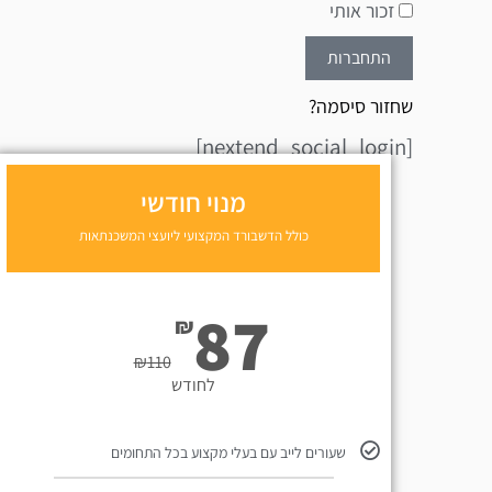
זכור אותי
התחברות
שחזור סיסמה?
[nextend_social_login]
מנוי חודשי
כולל הדשבורד המקצועי ליועצי המשכנתאות
87
₪
₪
110
לחודש
שעורים לייב עם בעלי מקצוע בכל התחומים