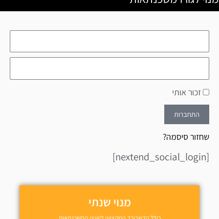
זכור אותי
התחברות
שחזור סיסמה?
[nextend_social_login]
מנוי שנתי
כולל הדשבורד המקצועי ליועצי המשכנתאות