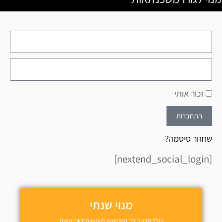
זכור אותי
התחברות
שחזור סיסמה?
[nextend_social_login]
מנוי שנתי
כולל הדשבורד המקצועי ליועצי המשכנתאות