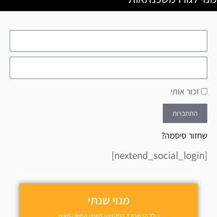
זכור אותי
התחברות
שחזור סיסמה?
[nextend_social_login]
מנוי שנתי
כולל הדשבורד המקצועי ליועצי המשכנתאות