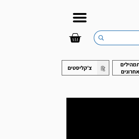
עגלת
קניות
וון שגיאות
מהילים
צ'קליסטים
חרונים
ים נוספים
צים.
שבאמת חשוב.
ך ונחזור