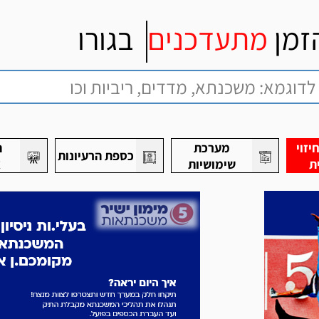
זמן
מתעדכנים
בגורו
זוי
מערכת
ת
כספת הרעיונות
ת
שימושיות
א