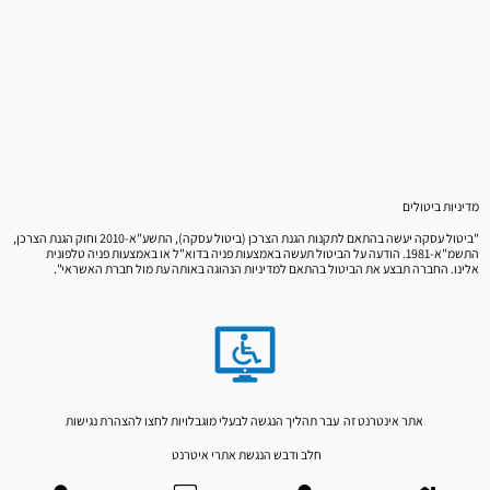
מדיניות ביטולים
"ביטול עסקה יעשה בהתאם לתקנות הגנת הצרכן (ביטול עסקה), התשע"א-2010 וחוק הגנת הצרכן,
התשמ"א-1981. הודעה על הביטול תעשה באמצעות פניה בדוא"ל או באמצעות פניה טלפונית
אלינו. החברה תבצע את הביטול בהתאם למדיניות הנהוגה באותה עת מול חברת האשראי".
אתר אינטרנט זה עבר תהליך הנגשה לבעלי מוגבלויות לחצו
להצהרת נגישות
חלב ודבש הנגשת אתרי איטרנט